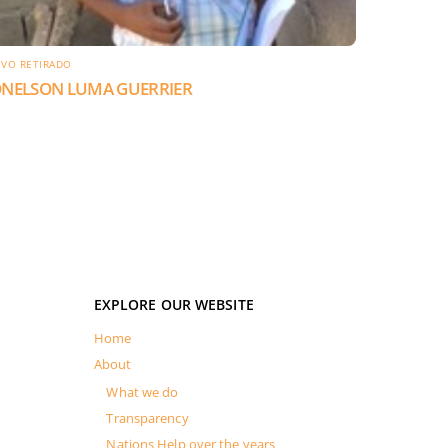
IVO RETIRADO
ONELSON LUMA GUERRIER
EXPLORE OUR WEBSITE
Home
About
What we do
Transparency
Nations Help over the years