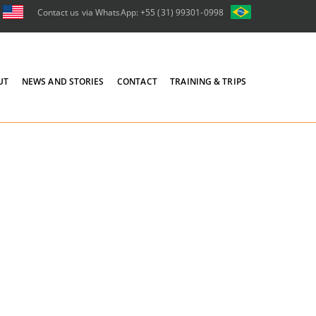
Contact us via WhatsApp: +55 (31) 99301-0998
UT
NEWS AND STORIES
CONTACT
TRAINING & TRIPS