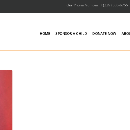
Our Phone Number: 1 (239) 506-6755
HOME
SPONSOR A CHILD
DONATE NOW
ABO